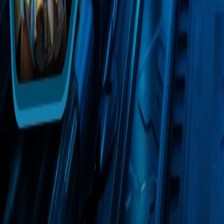
91
Ballpen
92
Balsem
93
Timbanga
94
Timba
95
Ban Gemb
96
Timang A
97
Bangku
98
Timah
99
Bantal
100
Tikus Mak
101
Batu Gugu
102
Tidur