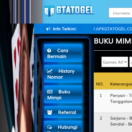
ANGGUAN GTA TOGEL | WWW.APKGTATOGEL.COM
Info Terkini:
BUKU
MIM
Cara
Bermain
History
Nomor
NO.
NO.
Keteranga
Keteranga
Buku
1
Penyair - 
Mimpi
Tanggalan
Referral
2
Sarjana - B
Sandal - B
Hubungi