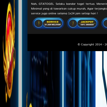
Nah, GTATOGEL Selaku bandar togel tertua. Meneri
TERBARU
32
Kepala Desa
Minimal yang di tawarkan cukup murah, Agar terjangka
GTATOGEL
Ceret - Se
service juga online selama 1x24 jam setiap hari !
05-04-2025
18:02:42
33
Penipu - K
INFO HADIAH
Aswatama
TOTO
MACAU 5D
25-12-2024
34
Ibu Suri - 
© Copyright 2014 - 
14:27:43
Kunti
35
Budha - Ka
Bagaspati
36
Wanita Sihi
- Pintu - 
37
Dewa Maut
- Rokok - 