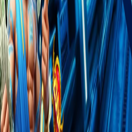
54
Ambil Air
55
Ambil Dau
56
Anak Kam
57
Anak Kunc
58
Anak Naik
59
Angkat Ba
60
Weker
61
Wat Siam
62
Wanita Pu
63
Ubi
64
Tusuk Gigi
65
Tupai