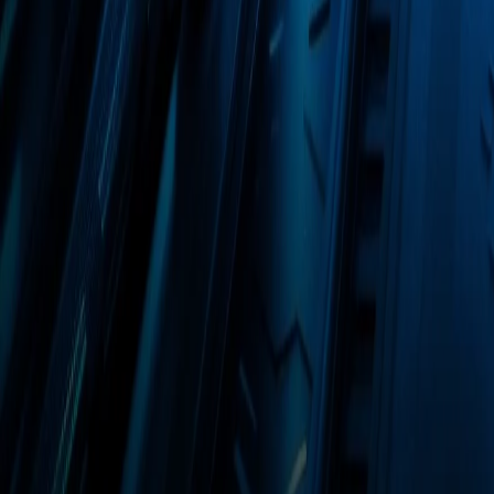
103
Batu Nisa
104
Tiang Kap
105
Tertabrak
106
Terong
107
Termos
108
Terlangga
109
Terlangga
110
Terlangga
111
Terhalang
112
Terhalang
113
Bawang
114
Bayar Paja